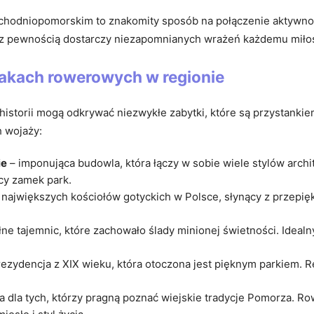
hodniopomorskim to znakomity sposób na połączenie aktywnoś
ten z pewnością dostarczy niezapomnianych wrażeń każdemu miło
lakach rowerowych w regionie
storii mogą odkrywać niezwykłe zabytki, które są przystankiem
 wojaży:
ie
– imponująca budowla, która łączy w sobie wiele stylów archi
ący zamek park.
 największych kościołów gotyckich w Polsce, słynący z przepięk
łne tajemnic, które zachowało ślady minionej świetności. Ideal
ezydencja z XIX wieku, która otoczona jest pięknym parkiem.
a dla tych, którzy pragną poznać wiejskie tradycje Pomorza. 