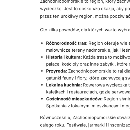
Zachodniopomorskie to region, który zachw
wycieczkę. Jest to doskonała okazja, aby p
przez ten urokliwy region, można podziwia
Oto kilka powodów, dla których warto wyb
Różnorodność tras:
Region oferuje wiel
malownicze tereny nadmorskie, jak i leśn
Historia i kultura:
Każda trasa to możliwo
pałace, kościoły oraz inne zabytki, któr
Przyroda:
Zachodniopomorskie to raj dla
gatunki fauny i flory, które zachwycają 
Lokalna kuchnia:
Rowerowa wycieczka to
kafejkach i restauracjach, gdzie serwowa
Gościnność mieszkańców:
Region słynie
Spotkania z lokalnymi mieszkańcami mog
Równocześnie, Zachodniopomorskie stwarza 
całego roku. Festiwale, jarmarki i insceniza