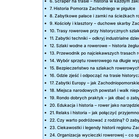
Scraper na trasie – historia w każdym zak
Historia Pomorza Zachodniego w pigułce
Zabytkowe pałace i zamki na ścieżkach 
Kościoły i klasztory – duchowe skarby Z
Trasy rowerowe przy historycznych szl
Zabytki techniki – odkryj industrialne dzi
Szlaki wodne a rowerowe – historia żeglu
Przewodnik po najciekawszych trasach
Wybór sprzętu rowerowego na długie w
Bezpieczeństwo na szlakach rowerowych
Gdzie zjeść i odpocząć na trasie historyc
Zabytki Europy – jak Zachodniopomorskie 
Miejsca narodowych powstań i walk niep
Rondo dobrych praktyk – jak dbać o zabyt
Edukacja i historia – rower jako narzędzi
Relaks i historia – jak połączyć przyjemn
Czy warto podróżować z rodziną? O zab
Ciekawostki i legendy historii regionu 
Organizacja wycieczki rowerowej – co s