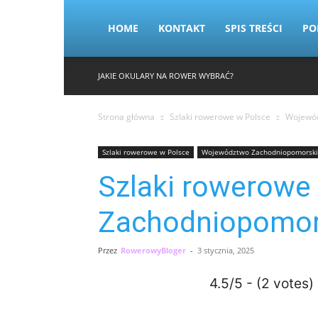
HOME
KONTAKT
SPIS TREŚCI
PO
JAKIE OKULARY NA ROWER WYBRAĆ?
Strona główna
Szlaki rowerowe w Polsce
Wojewód
Szlaki rowerowe w Polsce
Województwo Zachodniopomorsk
Szlaki rowerowe 
Zachodniopomor
Przez
RowerowyBloger
-
3 stycznia, 2025
4.5/5 - (2 votes)