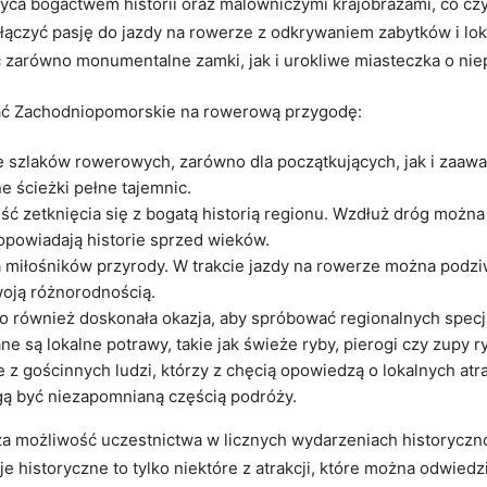
yca bogactwem historii oraz malowniczymi krajobrazami, co c
ołączyć pasję do jazdy na rowerze z odkrywaniem zabytków i lo
ć zarówno monumentalne zamki, jak i urokliwe miasteczka o nie
rać Zachodniopomorskie na rowerową przygodę:
e szlaków rowerowych, zarówno dla początkujących, jak i zaa
e ścieżki pełne tajemnic.
ść zetknięcia się z bogatą historią regionu. Wzdłuż dróg można
e opowiadają historie sprzed wieków.
 miłośników przyrody. W trakcie jazdy na rowerze można podziw
swoją różnorodnością.
 również doskonała okazja, aby spróbować regionalnych specj
ne są lokalne potrawy, takie jak świeże ryby, pierogi czy zupy r
 z gościnnych ludzi, którzy z chęcią opowiedzą o lokalnych atr
ą być niezapomnianą częścią podróży.
możliwość uczestnictwa w licznych wydarzeniach historyczno-
cje historyczne to tylko niektóre z atrakcji, które można odwie