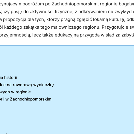
cynującym podróżom po Zachodniopomorskim, regionie bogatym 
ączy pasję do aktywności fizycznej z odkrywaniem niezwykłyc
na propozycja dla tych, którzy pragną zgłębić lokalną kulturę, 
kół każdego zakątka tego malowniczego regionu. Przygotujcie 
ko przyjemnością, lecz także edukacyjną przygodą w ślad za zab
 historii
kie na rowerową wycieczkę
wych w regionie
torii w Zachodniopomorskim