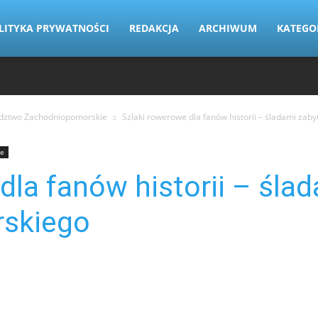
LITYKA PRYWATNOŚCI
REDAKCJA
ARCHIWUM
KATEGO
ztwo Zachodniopomorskie
Szlaki rowerowe dla fanów historii – śladami za
ie
dla fanów historii – śla
skiego