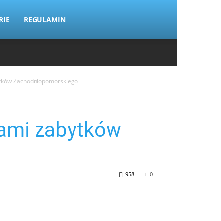
RIE
REGULAMIN
bytków Zachodniopomorskiego
dami zabytków
958
0