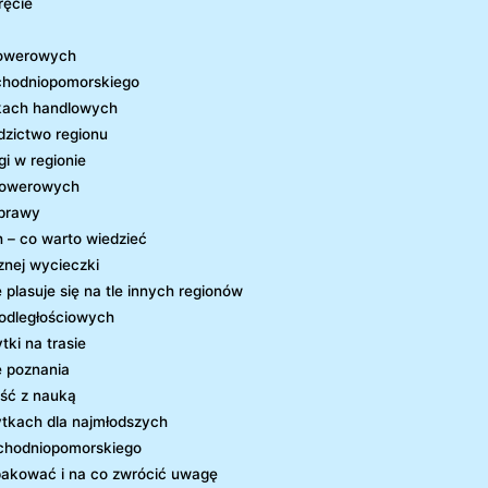
ręcie
rowerowych
achodniopomorskiego
akach handlowych
edzictwo regionu
gi w regionie
 rowerowych
yprawy
 – co warto wiedzieć
znej wycieczki
plasuje się na tle innych regionów
odległościowych
ki na trasie
e poznania
ość z nauką
ytkach dla najmłodszych
Zachodniopomorskiego
pakować i na co zwrócić uwagę