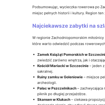
Podsumowując, wycieczka rowerowa po Zac
miejsc pełnych historii i kultury. Region 
Najciekawsze zabytki na sz
W regionie Zachodniopomorskim miłośnicy hi
które warto odwiedzić podczas rowerowych
Zamek Książąt Pomorskich w Szczecin
zwiedzić zarówno wnętrza, jak i otaczaj
Kościół Mariacki w Szczecinie
– jeden z
sakralnej.
Ruiny zamku w Goleniowie
– miejsce pe
archeologii.
Pałac w Pszczelnikach
– zachwycająca r
piknik po długiej przejażdżce.
Skansen w Klukach
– ciekawa propozycj