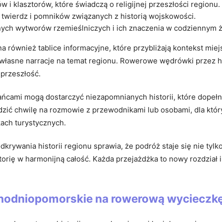
w i klasztorów, które świadczą o religijnej przeszłości regionu.
twierdz i pomników związanych z historią wojskowości.
nych wytworów rzemieślniczych i ich znaczenia w codziennym 
 również tablice informacyjne, które przybliżają kontekst miej
własne narracje na temat regionu. Rowerowe wędrówki przez histo
 przeszłość.
ńcami mogą dostarczyć niezapomnianych historii, które dopełn
zić chwilę na rozmowie z przewodnikami lub osobami, dla któryc
kach turystycznych.
krywania historii regionu sprawia, że podróż staje się nie tyl
storię w harmonijną całość. Każda przejażdżka to nowy rozdział
hodniopomorskie na rowerową wycieczk