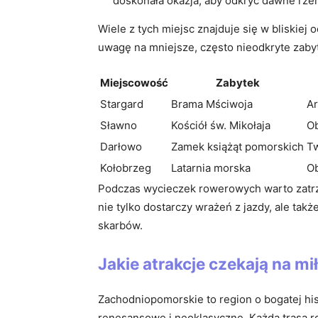
doskonała okazja, aby odkryć dawne rzemi
Wiele z tych miejsc znajduje się w bliskie
uwagę na mniejsze, często nieodkryte zabyt
Miejscowość
Zabytek
Stargard
Brama Mściwoja
Ar
Sławno
Kościół św. Mikołaja
Ob
Darłowo
Zamek książąt pomorskich
T
Kołobrzeg
Latarnia morska
Ob
Podczas wycieczek rowerowych warto zatrzym
nie tylko dostarczy wrażeń z jazdy, ale ta
skarbów.
Jakie atrakcje czekają na m
Zachodniopomorskie to region o bogatej hi
renesansowe i neoklasyczne. Każda trasa r