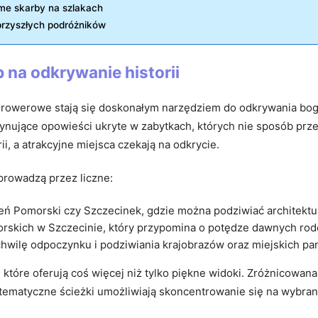
home skarby na szlakach
przyszłych podróżników
 na odkrywanie historii
owerowe stają się doskonałym narzędziem do odkrywania bogatej
ynujące opowieści ukryte w zabytkach, których nie sposób prze
, a atrakcyjne miejsca czekają na odkrycie.
rowadzą przez liczne:
eń Pomorski czy Szczecinek, gdzie można podziwiać architekturę
rskich w Szczecinie, który przypomina o potędze dawnych rod
chwilę odpoczynku i podziwiania krajobrazów oraz miejskich pa
które oferują coś więcej niż tylko piękne widoki. Zróżnicowana
 tematyczne ścieżki umożliwiają skoncentrowanie się na wybrany