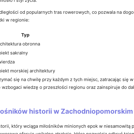
osło i styl życia.
j odległości od popularnych tras rowerowych, co pozwala na dog
ki w regionie:
Typ
chitektura obronna
iekt sakralny
wierdza
iekt morskiej architektury
ać się na chwilę przy każdym z tych miejsc, zatracając się w i
kże wzbogaci wiedzę o przeszłości regionu oraz zainspiruje do
iłośników historii w Zachodniopomorskim
storii, który wciąga miłośników minionych epok w niesamowitą 
owerowa oferuje unikalne atrakcje, które pozwalają odkryć ta